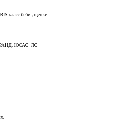
IS класс беби , щенки
ГРАНД. ЮСАС, ЛС
я.