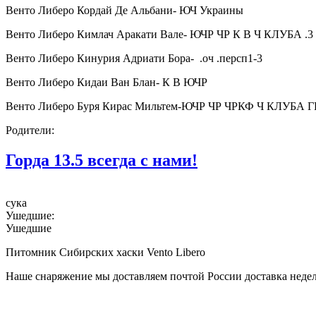
Венто Либеро Кордай Де Альбани- ЮЧ Украины
Венто Либеро Кимлач Аракати Вале- ЮЧР ЧР К В Ч КЛУБА .3 B
Венто Либеро Кинурия Адриати Бора- .оч .персп1-3
Венто Либеро Кидаи Ван Блан- К В ЮЧР
Венто Либеро Буря Кирас Мильтем-ЮЧР ЧР ЧРКФ Ч КЛУБА 
Родители:
Горда 13.5 всегда с нами!
сука
Ушедшие:
Ушедшие
Питомник Сибирских хаски Vento Libero
Наше снаряжение мы доставляем почтой России доставка недел