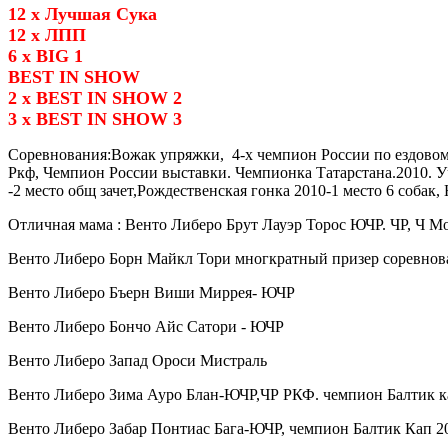
12 х Лучшая Сука
12 х ЛПП
6 х BIG 1
BEST IN SHOW
2 x BEST IN SHOW 2
3 x BEST IN SHOW 3
Соревнования:Вожак упряжки, 4-х чемпион России по ездовому
Ркф, Чемпион России выставки. Чемпионка Татарстана.2010. Уч
-2 место общ зачет,Рождественская гонка 2010-1 место 6 собак
Отличная мама : Венто Либеро Брут Лауэр Торос ЮЧР. ЧР, Ч М
Венто Либеро Борн Майкл Тори многкратный призер соревнова
Венто Либеро Бъерн Виши Миррея- ЮЧР
Венто Либеро Бончо Айс Сатори - ЮЧР
Венто Либеро Запад Ороси Мистраль
Венто Либеро Зима Ауро Блан-ЮЧР,ЧР РКФ. чемпион Балтик ка
Венто Либеро Забар Понтиас Бага-ЮЧР, чемпион Балтик Кап 2